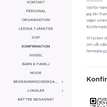
KONTAKT
Varför händ
PERSONAL
jag bli i f
ORGANISATION
väljer omkr
Konfirmatio
LEDIGA TJÄNSTER
DOP
Vi tycker d
om vår oli
KONFIRMATION
hemsida
ja
VIGSEL
BARN & FAMILJ
MUSIK
Konfi
BEGRAVNINGSVERKSAMHETEN
LOKALER
BÄTTRE BEGAGNAT