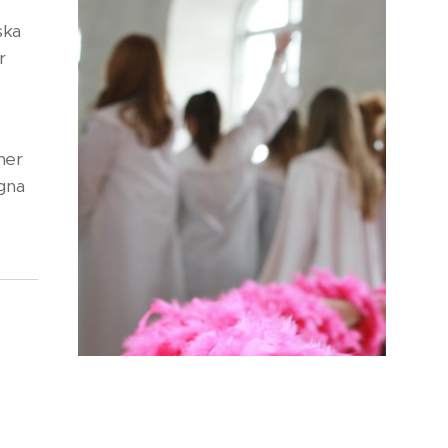
ska
r
 mer
egna