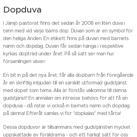
Dopduva
I Jämjö pastorat finns det sedan år 2008 en liten duva i
tenn med vid varje barns dop. Duvan som är en symbol för
den heliga Anden. En etikett finns på duvan med barnets
namn och dopdag. Duvan får sedan hänga i respektive
kyrkas dopträd under året. På så sätt ser man hur
församlingen växer.
En bit in på det nya året, får alla dopbarn från föregående
år en skriftlig inbjudan till en särskilt utformad gudstjänst
med dopet som tema. Alla är förstås välkomna till denna
gudstjänst! En anmälan om intresse behövs för att få sin
dopduva - då ristar vi också in barnets namn och dopdag
på denna! Efteråt samlas vi för "dopkalas" med tårta!
Dessa dopduvor är tillsammans med gudstjänsten mycket
uppskattade av föräldrarna - och ett härligt sätt för oss