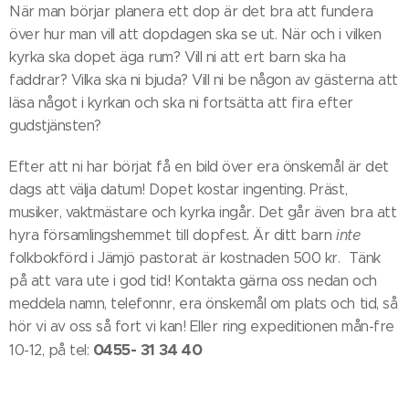
När man börjar planera ett dop är det bra att fundera
över hur man vill att dopdagen ska se ut. När och i vilken
kyrka ska dopet äga rum? Vill ni att ert barn ska ha
faddrar? Vilka ska ni bjuda? Vill ni be någon av gästerna att
läsa något i kyrkan och ska ni fortsätta att fira efter
gudstjänsten?
Efter att ni har börjat få en bild över era önskemål är det
dags att välja datum! Dopet kostar ingenting. Präst,
musiker, vaktmästare och kyrka ingår. Det går även bra att
hyra församlingshemmet till dopfest. Är ditt barn
inte
folkbokförd i Jämjö pastorat är kostnaden 500 kr. Tänk
på att vara ute i god tid! Kontakta gärna oss nedan och
meddela namn, telefonnr, era önskemål om plats och tid, så
hör vi av oss så fort vi kan! Eller ring expeditionen mån-fre
0455- 31 34 40
10-12, på tel: