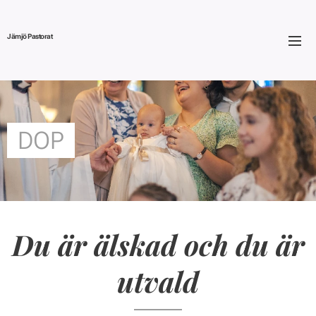
Jämjö Pastorat
DOP
Du är älskad och du är
utvald